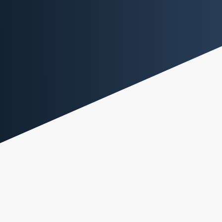
1
AI for business
BI / DATAVIZ
MACHINE LEARNING
RPA
Comprendre, exploiter et valoriser les données à
des fins de performance
Levier de croissance indéniable, l’exploitation de la