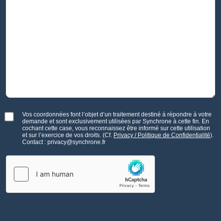
Vos coordonnées font l’objet d’un traitement destiné à répondre à votre
demande et sont exclusivement utilisées par Synchrone à cette fin. En
cochant cette case, vous reconnaissez être informé sur cette utilisation
et sur l’exercice de vos droits. (Cf.
Privacy / Politique de Confidentialité
).
Contact : privacy@synchrone.fr