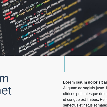
um
Lorem ipsum dolor sit am
met
Aliquam ac sagittis justo. 
ultrices pellentesque dolor.
id congue est finibus. Pel
senectus et netus et male