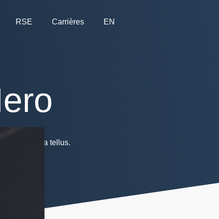
RSE
Carrières
EN
Hero
eger eget urna tellus.