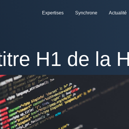
Expertises
Synchrone
Actualité
titre H1 de la 
 amet, consectetur adipiscing elit. Aliquam ac sagittis justo. Int