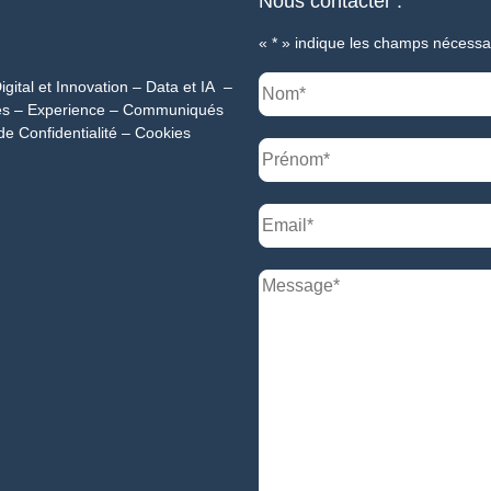
Nous contacter :
«
*
» indique les champs nécessa
igital et Innovation
–
Data et IA
–
es
–
Experience
–
Communiqués
de Confidentialité
–
Cookies