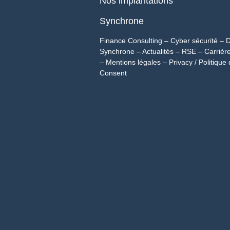
Nos implantations
Synchrone
Finance Consulting
–
Cyber sécurité
–
D
Synchrone
–
Actualités
–
RSE
–
Carrièr
–
Mentions légales
–
Privacy / Politique 
Consent