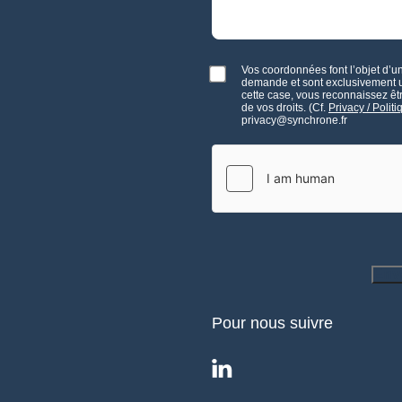
Vos coordonnées font l’objet d’un
demande et sont exclusivement ut
cette case, vous reconnaissez être
de vos droits. (Cf.
Privacy / Polit
privacy@synchrone.fr
Env
Pour nous suivre